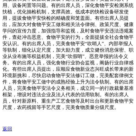
用、设备闲置等问题。有的出席人员，深化食物平安检测系统
扶植，优化抽检机制，支撑高效、低成本的快检设备研发使
用，提拔食物平安快检的精确度和笼盖面。有些出席人员提
出，应加大对食物平安工做和相关法令律例、政策尺度、健康
学问的宣传力度，加强指导和监视，及时食物平安违法违规案
件，查处冲击恶意、食物平安的行为，全面提拔全社会食物平
安认识。有的出席人员，完美食物平安“吹哨人”、内部举报人
等轨制，细化认定尺度，加大励力度，成立健份消息保密、职
业从业布施等权益机制，完美“吹假哨”、恶意举报的法令义
务。有的出席人员，强化食物行业协会监视，阐扬行业自律感
化。有些出席人员提出，应顺应食物新业态兴旺成长带来的新
环境新挑和，尽快启动食物平安法修订工做，完美配套律例文
件，将食物平安工做中的成熟经验上升为法令轨制。有的出席
人员，完美食物平安法令义务相关，成立同一的行政裁量基准
框架，增设对违法企业及法人代表的信用轨制。有的出席人
员，针对新原料、重生产工艺食物等及时出台和更新食物平安
尺度，农药残留等手艺尺度，完美食物质量分级尺度。
返回