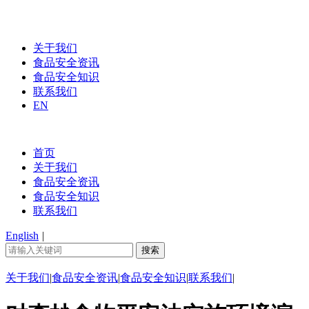
关于我们
食品安全资讯
食品安全知识
联系我们
EN
首页
关于我们
食品安全资讯
食品安全知识
联系我们
English
|
关于我们
|
食品安全资讯
|
食品安全知识
|
联系我们
|