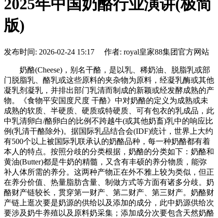
2025年中国奶酪行业演讲(极简
版)
发布时间: 2026-02-24 15:17 作者: royal皇家88集团官方网站
奶酪(Cheese)，别名干酪，是以乳、稀奶油、脱脂乳或部
门脱脂乳、酪乳或这些原料的夹杂物为原料，经凝乳酶或其他
凝乳剂凝乳，并排出部门乳清而制成的新颖或经发酵成熟的产
物。《食物平安国度尺度 干酪》中对奶酪的定义为成熟或未
成熟的软质、半硬质、硬质或特硬质、可有包衣的乳成品，此
中乳清卵白/酪卵白的比例不跨越牛(或其他奶畜)乳中的响应比
例(乳清干酪除外)。据国际乳品结合会(IDF)统计，世界上大约
有500个以上被国际乳联承认的奶酪品种，每一种奶酪都有着
本人的特点。按照分歧的分类根据，奶酪的分类如下：奶酪和
黄油(Butter)都是牛奶的精髓，又含有丰硕的养分物质，能弥
补人体所需的养分。这两种产物正在外不雅上较为类似，但正
在养分价值、热量脂肪含量、制做方式等方面有诸多分歧。奶
酪财产链较长，贯穿第一财产、第二财产、第三财产。奶酪财
产链上逛次要是奶源的供给以及添加的成分，此中奶源供给次
要涉及奶牛养殖以及原料奶采集；添加成分次要包含天然奶酪