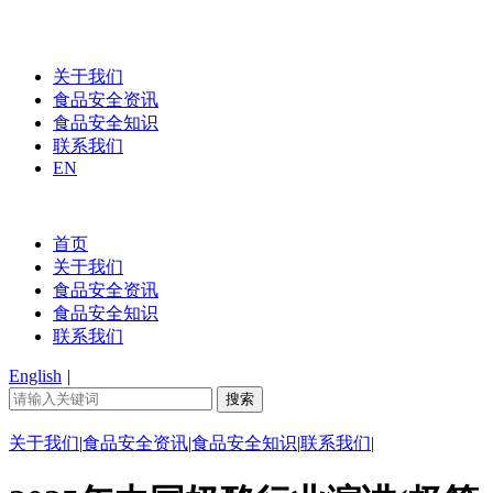
关于我们
食品安全资讯
食品安全知识
联系我们
EN
首页
关于我们
食品安全资讯
食品安全知识
联系我们
English
|
关于我们
|
食品安全资讯
|
食品安全知识
|
联系我们
|