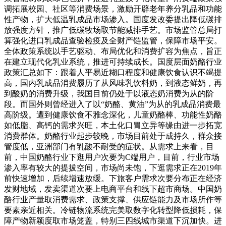
调拓展校园、社区等消费场景，激励开辟老年养分乳品和功能
性产物，扩大低温乳成品市场渗入。国度发改委提出降低碳排
放强度方针，推广低碳牧场取节能减排手艺。市场监管总局打
算强化进口乳成品查验检疫及全财产链监管，保障市场平安。
全体政策系统以手艺驱动、布局优化和消费扩容为焦点，旨正
在建立现代化乳业系统，推进可持续成长。国度层面奶酪行业
政策汇总如下：跟着人平易近糊口程度和健康饮食认识不竭提
高，国内乳成品消费履历了从风味乳饮料奶，到液态鲜奶，再
到酸奶的消费升级，我国目前仍处于以液态奶消费为从的阶
段。而国外则曾经进入了以“奶酪、黄油”为从的乳成品消费最
高阶级。遭到健康饮食不雅念深化，儿童奶酪棒、功能性奶酪
如低脂、高钙的需求兴旺，本土化口胃立异等缘由进一步拓宽
消费群体。奶酪行业起步较晚，市场目前处于成持久，群众接
管度低，亚洲部门有乳酸不耐受的症状。从需求上来看，目
前，中国奶酪行业下逛用户次要为C端用户，目前，行业市场
渗入率有较大的提拔空间，市场尚未饱，下逛需求正在2019年
前快速增加，后续增速放缓。下旅客户需求次要分布正在经济
发财地域，发卖渠道次要上电商平台和线下超市商场。中国奶
酪行业产量取消费需求、政策支撑、供应链能力及市场所作等
要素亲近相关。冷链物流系统完美取数字化转型降低损耗，保
障产物新颖度取市场笼盖，特别三四线城市渠道下沉加快。进